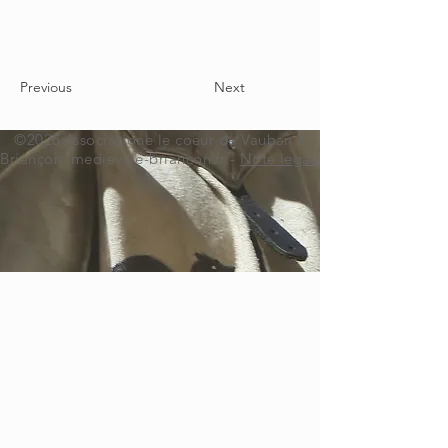
Previous
Next
©2026 Associazione le coeur de Vauban a
Briançon. medievale-briancon.fr -
Note legali