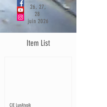
26, 27,
28
juin 2026
Item List
CIE LunAtypik