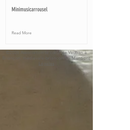
Minimusicarrousel
Read More
©2026 Association le cœur de Vauban à
Briançon. medievale-briancon.fr -
Mentions
Légales