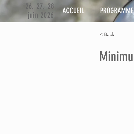
26, 27, 28
ACCUEIL
PROGRAMME
juin 2026
< Back
Minimu